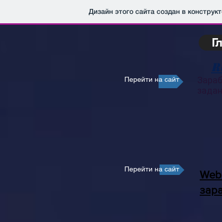
Дизайн этого сайта создан в конструк
Г
r
Зараб
Перейти на сайт
задан
Перейти на сайт
Web
зар